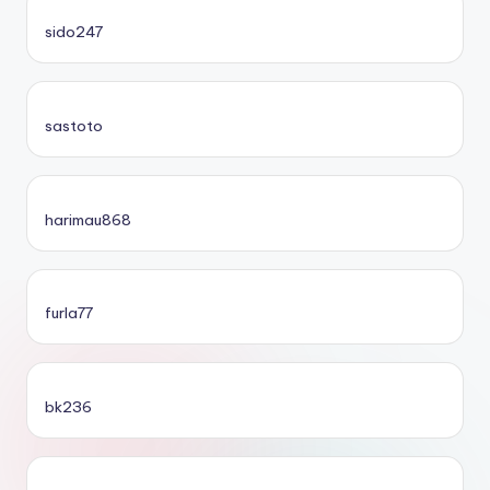
sido247
sastoto
harimau868
furla77
bk236