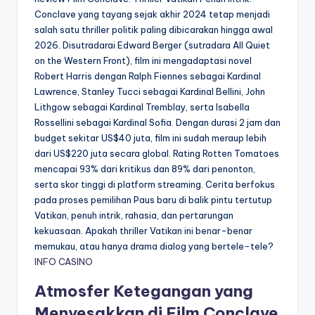
Conclave yang tayang sejak akhir 2024 tetap menjadi
salah satu thriller politik paling dibicarakan hingga awal
2026. Disutradarai Edward Berger (sutradara All Quiet
on the Western Front), film ini mengadaptasi novel
Robert Harris dengan Ralph Fiennes sebagai Kardinal
Lawrence, Stanley Tucci sebagai Kardinal Bellini, John
Lithgow sebagai Kardinal Tremblay, serta Isabella
Rossellini sebagai Kardinal Sofia. Dengan durasi 2 jam dan
budget sekitar US$40 juta, film ini sudah meraup lebih
dari US$220 juta secara global. Rating Rotten Tomatoes
mencapai 93% dari kritikus dan 89% dari penonton,
serta skor tinggi di platform streaming. Cerita berfokus
pada proses pemilihan Paus baru di balik pintu tertutup
Vatikan, penuh intrik, rahasia, dan pertarungan
kekuasaan. Apakah thriller Vatikan ini benar-benar
memukau, atau hanya drama dialog yang bertele-tele?
INFO CASINO
Atmosfer Ketegangan yang
Menyesakkan di Film Conclave