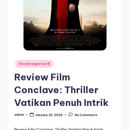
Posted
Uncategorized
in
Review Film
Conclave: Thriller
Vatikan Penuh Intrik
admin
January 23, 2026
No Comments
Posted
by
Review Film Conclave: Thriller Vatikan Penuh Intrik.