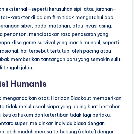
 eksternal—seperti kerusuhan sipil atau jarahan—
akter-karakter di dalam film tidak mengetahui apa
rangan siber, badai matahari, atau invasi asing.
ada penonton, menciptakan rasa penasaran yang
apa klise genre survival yang masih muncul, seperti
sional, hal tersebut tertutupi oleh pacing atau
abak memberikan tantangan baru yang semakin sulit,
 tengah jalan.
Sisi Humanis
ya mengandalkan otot, Horizon Blackout memberikan
a tidak melulu soal siapa yang paling kuat bertahan
 ketika hukum dan ketertiban tidak lagi berlaku.
tara super, melainkan individu biasa dengan
on lebih mudah merasa terhubung (relate) dengan