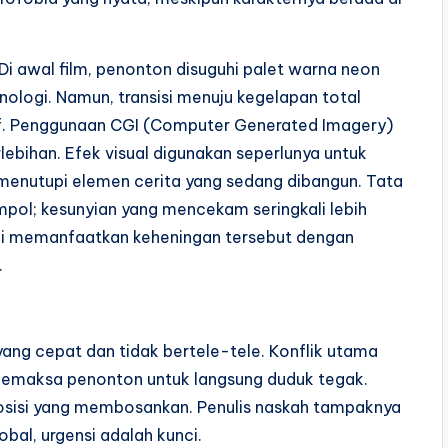
Di awal film, penonton disuguhi palet warna neon
logi. Namun, transisi menuju kegelapan total
if. Penggunaan CGI (Computer Generated Imagery)
rlebihan. Efek visual digunakan seperlunya untuk
menutupi elemen cerita yang sedang dibangun. Tata
mpol; kesunyian yang mencekam seringkali lebih
ini memanfaatkan keheningan tersebut dengan
.
 yang cepat dan tidak bertele-tele. Konflik utama
 memaksa penonton untuk langsung duduk tegak.
osisi yang membosankan. Penulis naskah tampaknya
bal, urgensi adalah kunci.