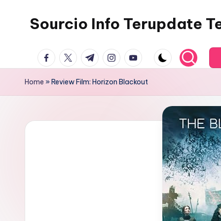
Sourcio Info Terupdate T
Skip
to
content
facebook.com
twitter.com
t.me
instagram.com
youtube.com
Home
»
Review Film: Horizon Blackout