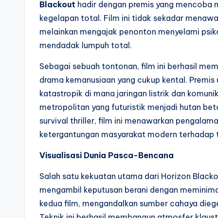
Blackout
hadir dengan premis yang mencoba m
kegelapan total. Film ini tidak sekadar menawa
melainkan mengajak penonton menyelami psikol
mendadak lumpuh total.
Sebagai sebuah tontonan, film ini berhasil 
drama kemanusiaan yang cukup kental. Premis
katastropik di mana jaringan listrik dan komun
metropolitan yang futuristik menjadi hutan b
survival thriller, film ini menawarkan pengala
ketergantungan masyarakat modern terhadap t
Visualisasi Dunia Pasca-Bencana
Salah satu kekuatan utama dari Horizon Blacko
mengambil keputusan berani dengan meminima
kedua film, mengandalkan sumber cahaya diegeti
Teknik ini berhasil membangun atmosfer klaust