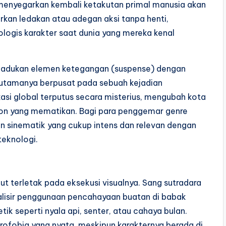
enyegarkan kembali ketakutan primal manusia akan
rkan ledakan atau adegan aksi tanpa henti,
ogis karakter saat dunia yang mereka kenal
memadukan elemen ketegangan (suspense) dengan
 utamanya berpusat pada sebuah kejadian
ikasi global terputus secara misterius, mengubah kota
eton yang mematikan. Bagi para penggemar genre
man sinematik yang cukup intens dan relevan dengan
eknologi.
ut terletak pada eksekusi visualnya. Sang sutradara
lisir penggunaan pencahayaan buatan di babak
k seperti nyala api, senter, atau cahaya bulan.
rofobia yang nyata, meskipun karakternya berada di