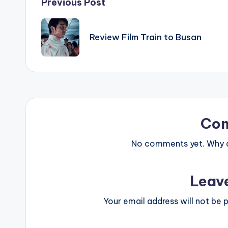
Post
Previous Post
navigation
Review Film Train to Busan
Co
No comments yet. Why do
Leav
Your email address will not be p