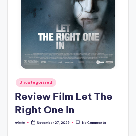
Posted
Uncategorized
in
Review Film Let The
Right One In
admin
November 27, 2025
No Comments
Posted
by