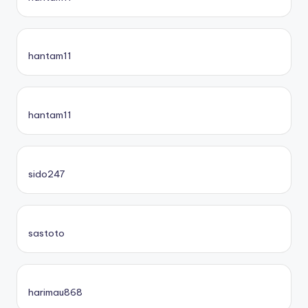
hantam11
hantam11
sido247
sastoto
harimau868