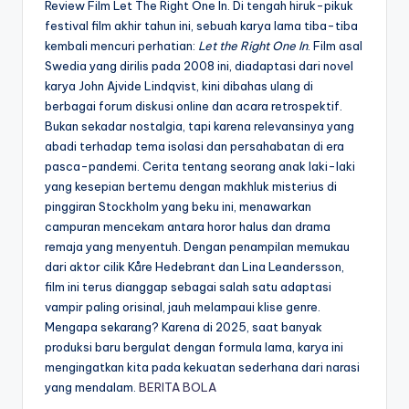
Review Film Let The Right One In. Di tengah hiruk-pikuk
festival film akhir tahun ini, sebuah karya lama tiba-tiba
kembali mencuri perhatian:
Let the Right One In
. Film asal
Swedia yang dirilis pada 2008 ini, diadaptasi dari novel
karya John Ajvide Lindqvist, kini dibahas ulang di
berbagai forum diskusi online dan acara retrospektif.
Bukan sekadar nostalgia, tapi karena relevansinya yang
abadi terhadap tema isolasi dan persahabatan di era
pasca-pandemi. Cerita tentang seorang anak laki-laki
yang kesepian bertemu dengan makhluk misterius di
pinggiran Stockholm yang beku ini, menawarkan
campuran mencekam antara horor halus dan drama
remaja yang menyentuh. Dengan penampilan memukau
dari aktor cilik Kåre Hedebrant dan Lina Leandersson,
film ini terus dianggap sebagai salah satu adaptasi
vampir paling orisinal, jauh melampaui klise genre.
Mengapa sekarang? Karena di 2025, saat banyak
produksi baru bergulat dengan formula lama, karya ini
mengingatkan kita pada kekuatan sederhana dari narasi
yang mendalam.
BERITA BOLA