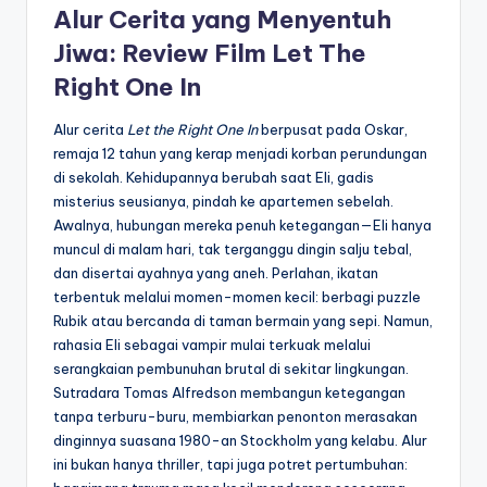
Alur Cerita yang Menyentuh
Jiwa: Review Film Let The
Right One In
Alur cerita
Let the Right One In
berpusat pada Oskar,
remaja 12 tahun yang kerap menjadi korban perundungan
di sekolah. Kehidupannya berubah saat Eli, gadis
misterius seusianya, pindah ke apartemen sebelah.
Awalnya, hubungan mereka penuh ketegangan—Eli hanya
muncul di malam hari, tak terganggu dingin salju tebal,
dan disertai ayahnya yang aneh. Perlahan, ikatan
terbentuk melalui momen-momen kecil: berbagi puzzle
Rubik atau bercanda di taman bermain yang sepi. Namun,
rahasia Eli sebagai vampir mulai terkuak melalui
serangkaian pembunuhan brutal di sekitar lingkungan.
Sutradara Tomas Alfredson membangun ketegangan
tanpa terburu-buru, membiarkan penonton merasakan
dinginnya suasana 1980-an Stockholm yang kelabu. Alur
ini bukan hanya thriller, tapi juga potret pertumbuhan: