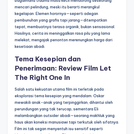
bagaimana trauma masa kecil mendorong seseorang
mencari pelindung, meski itu berarti merangkul
kegelapan. Elemen horornya—seperti adegan
pembunuhan yang grafis tapi jarang—ditempatkan
tepat, membuatnya terasa organik, bukan sensasional.
Hasilnya, cerita ini meninggalkan rasa pilu yang lama
melekat, mengajak penonton merenungkan harga dari
kesetiaan abadi.
Tema Kesepian dan
Penerimaan: Review Film Let
The Right One In
Salah satu kekuatan utama film ini terletak pada
eksplorasi tema kesepian yang mendalam. Oskar
mewakili anak-anak yang terpinggirkan, dihantui oleh
perundungan yang tak terucap, sementara Eli
melambangkan outsider abadi—seorang makhluk yang
haus akan koneksi manusiawi tapi terkutuk oleh sifatnya.
Film ini tak segan menyentuh isu sensitif seperti