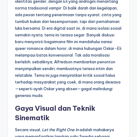
identitas gender, dengan Eli yang androgini menantang
norma tradisional vampir. Di balik darah dan kegelapan,
ada pesan tentang penerimaan tanpa syarat: cinta yang
tumbuh bukan dari kesempurnaan, tapi dari pemahaman
luka bersama. Di era digital saat ini, di mana isolasi sosial
semakin nyata, tema ini terasa segar. Banyak diskusi
baru menyoroti bagaimana film ini mendahului narasi
queer romance dalam horor, di mana hubungan Oskar-Eli
melampaui batas konvensional. Tak ada moralisasi
berlebih; sebaliknya, Alfredson membiarkan penonton
menyimpulkan sendiri, membuatnya terasa intim dan
relatable. Tema ini juga menyiratkan kritik sosial halus
terhadap masyarakat yang cuek, di mana orang dewasa
—seperti ayah Oskar yang absen—gagal melindungi
generasi muda.
Gaya Visual dan Teknik
Sinematik
Secara visual,
Let the Right One In
adalah mahakarya
yang memanfaatkan lanskap salju Swedia sebagai