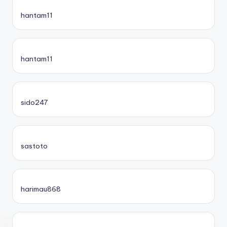
hantam11
hantam11
sido247
sastoto
harimau868