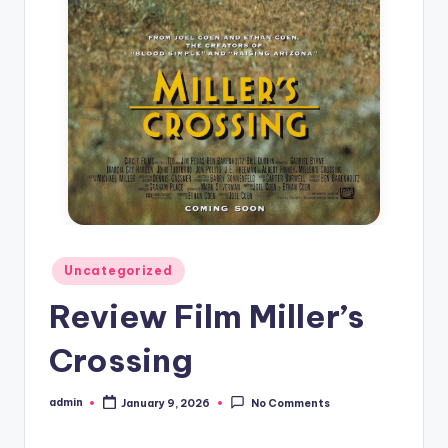
Posted
Uncategorized
in
Review Film Miller’s
Crossing
admin
January 9, 2026
No Comments
Posted
by