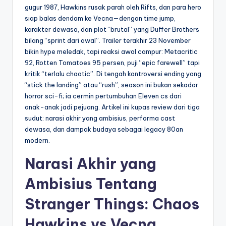
gugur 1987, Hawkins rusak parah oleh Rifts, dan para hero
siap balas dendam ke Vecna—dengan time jump,
karakter dewasa, dan plot “brutal” yang Duffer Brothers
bilang “sprint dari awal”. Trailer terakhir 23 November
bikin hype meledak, tapi reaksi awal campur: Metacritic
92, Rotten Tomatoes 95 persen, puji “epic farewell” tapi
kritik “terlalu chaotic”. Di tengah kontroversi ending yang
“stick the landing” atau “rush”, season ini bukan sekadar
horror sci-fi; ia cermin pertumbuhan Eleven cs dari
anak-anak jadi pejuang. Artikel ini kupas review dari tiga
sudut: narasi akhir yang ambisius, performa cast
dewasa, dan dampak budaya sebagai legacy 80an
modern.
Narasi Akhir yang
Ambisius Tentang
Stranger Things: Chaos
Hawkins vs Vecna