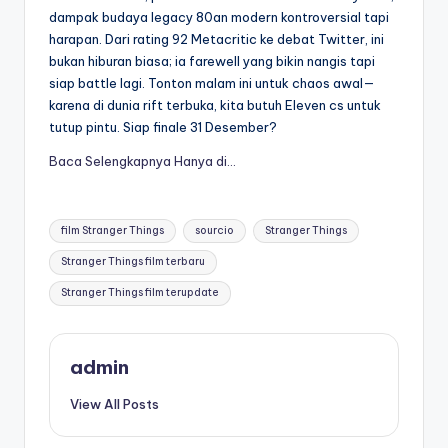
dampak budaya legacy 80an modern kontroversial tapi
harapan. Dari rating 92 Metacritic ke debat Twitter, ini
bukan hiburan biasa; ia farewell yang bikin nangis tapi
siap battle lagi. Tonton malam ini untuk chaos awal—
karena di dunia rift terbuka, kita butuh Eleven cs untuk
tutup pintu. Siap finale 31 Desember?
Baca Selengkapnya Hanya di…
Tags:
film Stranger Things
sourcio
Stranger Things
Stranger Things film terbaru
Stranger Things film terupdate
admin
View All Posts