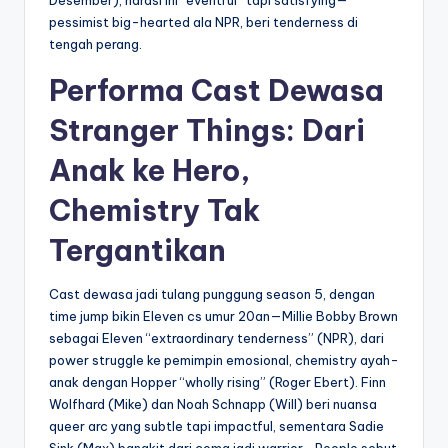
Desember), narasi ini “eventful” tapi satisfying—
pessimist big-hearted ala NPR, beri tenderness di
tengah perang.
Performa Cast Dewasa
Stranger Things: Dari
Anak ke Hero,
Chemistry Tak
Tergantikan
Cast dewasa jadi tulang punggung season 5, dengan
time jump bikin Eleven cs umur 20an—Millie Bobby Brown
sebagai Eleven “extraordinary tenderness” (NPR), dari
power struggle ke pemimpin emosional, chemistry ayah-
anak dengan Hopper “wholly rising” (Roger Ebert). Finn
Wolfhard (Mike) dan Noah Schnapp (Will) beri nuansa
queer arc yang subtle tapi impactful, sementara Sadie