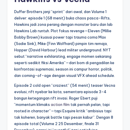
Duffer Brothers janji “sprint” dari awal, dan Volume 1
deliver: episode 1 (68 menit) buka chaos pasca-Rifts,
Hawkins jadi zona perang dengan monster baru dan lab
Hawkins Lab runtuh. Plot fokus revenge—Eleven (Millie
Bobby Brown) kuasai power tapi trauma coma Max
(Sadie Sink), Mike (Finn Wolfhard) pimpin tim remaja,
Hopper (David Harbour) lead militer underground. NYT
sebut “narrative exhilarating, engage momen sekarang
seperti sedikit fiksi Amerika”—dari bom di pengadilan ke
konfrontasi supremasi, season ini campur horror, politik,
dan coming-of-age dengan visual VFX ahead schedule.
Episode 2 cold open “craziest” (54 menit) teaser Vecna
evolusi, rift nyebar ke kota, sementara episode 3-4
bangun ketegangan rift invasi. Roger Ebert puji
“momentum klimaks
action film
tak pernah pelan, tapi
rooted in character”—tapi Esquire kritik “ambisius tapi
tak koheren, banyak battle tapi pesan kabur”. Dengan 8
episode total (Volume 2 25 Desember, finale 31