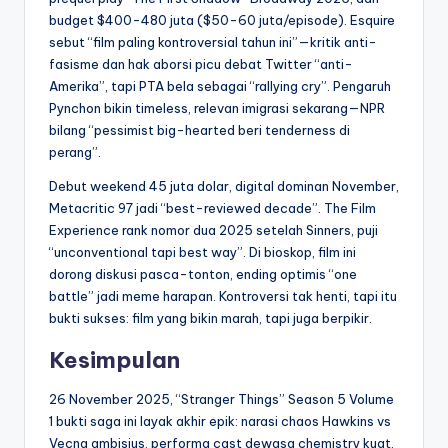
budget $400-480 juta ($50-60 juta/episode). Esquire
sebut “film paling kontroversial tahun ini”—kritik anti-
fasisme dan hak aborsi picu debat Twitter “anti-
Amerika”, tapi PTA bela sebagai “rallying cry”. Pengaruh
Pynchon bikin timeless, relevan imigrasi sekarang—NPR
bilang “pessimist big-hearted beri tenderness di
perang”.
Debut weekend 45 juta dolar, digital dominan November,
Metacritic 97 jadi “best-reviewed decade”. The Film
Experience rank nomor dua 2025 setelah Sinners, puji
“unconventional tapi best way”. Di bioskop, film ini
dorong diskusi pasca-tonton, ending optimis “one
battle” jadi meme harapan. Kontroversi tak henti, tapi itu
bukti sukses: film yang bikin marah, tapi juga berpikir.
Kesimpulan
26 November 2025, “Stranger Things” Season 5 Volume
1 bukti saga ini layak akhir epik: narasi chaos Hawkins vs
Vecna ambisius, performa cast dewasa chemistry kuat,