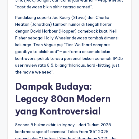
Sink (Max) bangkit dari coma jadi warrior—People sebut
“cast dewasa bikin akhir terasa earned”.
Pendukung seperti Joe Keery (Steve) dan Charlie
Heaton (Jonathan) tambah humor di tengah horror,
dengan David Harbour (Hopper) comeback kuat. Nell
Fisher sebagai Holly Wheeler dewasa tambah dimensi
keluarga. Teen Vogue puji “Finn Wolfhard compare
goodbye to childhood”—performa ensemble bikin
kontroversi politik terasa personal, bukan ceramah. IMDb
user review rata 8.5, bilang “hilarious, hard-hitting, just
the movie we need”.
Dampak Budaya:
Legacy 80an Modern
yang Kontroversial
Season 5 bukan akhir; ia legacy—dari Tudum 2025
konfirmasi spinoff animasi “Tales From ’85” 2026,
prequel play “The First Shadow” Broadway 2025, dan