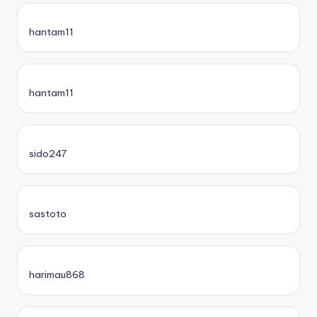
hantam11
hantam11
sido247
sastoto
harimau868