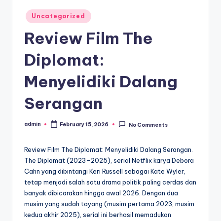
Posted
Uncategorized
in
Review Film The
Diplomat:
Menyelidiki Dalang
Serangan
admin
February 15, 2026
No Comments
Posted
by
Review Film The Diplomat: Menyelidiki Dalang Serangan.
The Diplomat (2023–2025), serial Netflix karya Debora
Cahn yang dibintangi Keri Russell sebagai Kate Wyler,
tetap menjadi salah satu drama politik paling cerdas dan
banyak dibicarakan hingga awal 2026. Dengan dua
musim yang sudah tayang (musim pertama 2023, musim
kedua akhir 2025), serial ini berhasil memadukan