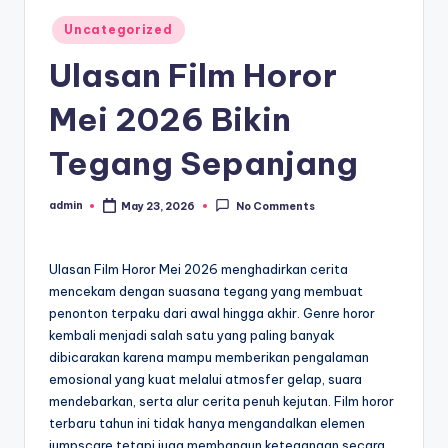
Posted
Uncategorized
in
Ulasan Film Horor
Mei 2026 Bikin
Tegang Sepanjang
admin
May 23, 2026
No Comments
Posted
by
Ulasan Film Horor Mei 2026 menghadirkan cerita
mencekam dengan suasana tegang yang membuat
penonton terpaku dari awal hingga akhir. Genre horor
kembali menjadi salah satu yang paling banyak
dibicarakan karena mampu memberikan pengalaman
emosional yang kuat melalui atmosfer gelap, suara
mendebarkan, serta alur cerita penuh kejutan. Film horor
terbaru tahun ini tidak hanya mengandalkan elemen
jumpscare tetapi juga membangun ketegangan secara