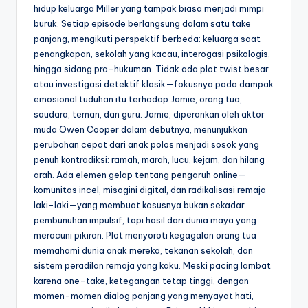
hidup keluarga Miller yang tampak biasa menjadi mimpi
buruk. Setiap episode berlangsung dalam satu take
panjang, mengikuti perspektif berbeda: keluarga saat
penangkapan, sekolah yang kacau, interogasi psikologis,
hingga sidang pra-hukuman. Tidak ada plot twist besar
atau investigasi detektif klasik—fokusnya pada dampak
emosional tuduhan itu terhadap Jamie, orang tua,
saudara, teman, dan guru. Jamie, diperankan oleh aktor
muda Owen Cooper dalam debutnya, menunjukkan
perubahan cepat dari anak polos menjadi sosok yang
penuh kontradiksi: ramah, marah, lucu, kejam, dan hilang
arah. Ada elemen gelap tentang pengaruh online—
komunitas incel, misogini digital, dan radikalisasi remaja
laki-laki—yang membuat kasusnya bukan sekadar
pembunuhan impulsif, tapi hasil dari dunia maya yang
meracuni pikiran. Plot menyoroti kegagalan orang tua
memahami dunia anak mereka, tekanan sekolah, dan
sistem peradilan remaja yang kaku. Meski pacing lambat
karena one-take, ketegangan tetap tinggi, dengan
momen-momen dialog panjang yang menyayat hati,