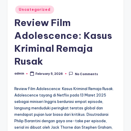
Posted
Uncategorized
in
Review Film
Adolescence: Kasus
Kriminal Remaja
Rusak
admin
February 5, 2026
No Comments
Posted
by
Review Film Adolescence: Kasus Kriminal Remaja Rusak.
Adolescence tayang di Netflix pada 13 Maret 2025
sebagai miniseri Inggris berdurasi empat episode,
langsung menduduki peringkat teratas global dan
mendapat pujian luar biasa dari kritikus. Disutradarai
Philip Barantini dengan gaya one-take per episode,
serial ini dibuat oleh Jack Thorne dan Stephen Graham,