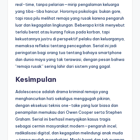
real-time, tanpa pelarian—mirip pengalaman keluarga
yang tiba-tiba hancur. Horornya psikologis: bukan gore,
tapi rasa pilu melihat remaja yang rusak karena pengaruh
luar dan kegagalan lingkungan. Beberapa kritik menyebut
terlalu berat atau kurang fokus pada korban, tapi
kekuatannya justru di perspektif pelaku dan keluarganya,
memaksa refleksi tentang pencegahan. Serial ini jadi
peringatan bagi orang tua tentang bahaya smartphone
dan dunia maya yang tak terawasi, dengan pesan bahwa
“remaja rusak” sering lahir dari sistem yang gagal.
Kesimpulan
Adolescence adalah drama kriminal remaja yang
menghancurkan hati sekaligus menggugah pikiran,
dengan eksekusi teknis one-take yang luar biasa dan
penampilan memukau dari Owen Cooper serta Stephen
Graham. Serial ini berhasil menyajikan kasus tragis
sebagai cermin masyarakat modern—pengaruh incel,
radikalisasi digital, dan kegagalan melindungi anak muda
—tanpa mudah menghakimi. Meski berat dan tak nyaman