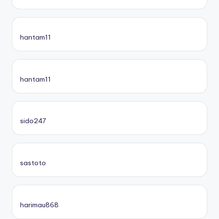
hantam11
hantam11
sido247
sastoto
harimau868