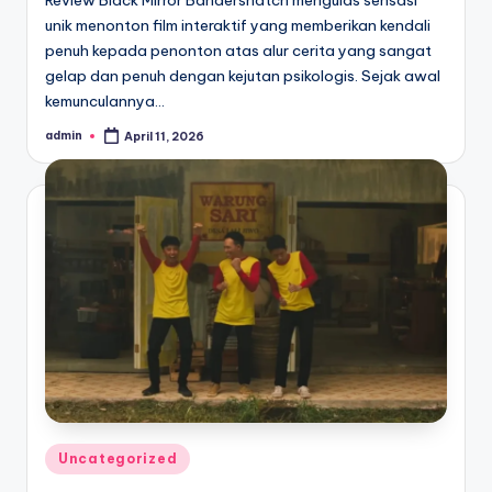
unik menonton film interaktif yang memberikan kendali
penuh kepada penonton atas alur cerita yang sangat
gelap dan penuh dengan kejutan psikologis. Sejak awal
kemunculannya…
admin
April 11, 2026
Posted
by
Posted
Uncategorized
in