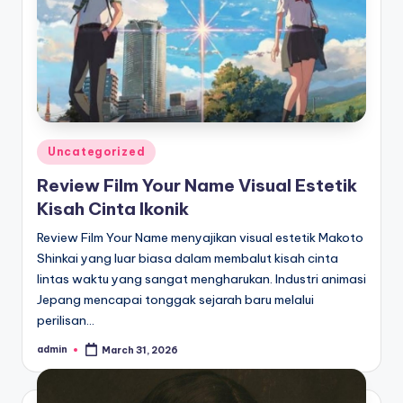
Posted
Uncategorized
in
Review Film Your Name Visual Estetik
Kisah Cinta Ikonik
Review Film Your Name menyajikan visual estetik Makoto
Shinkai yang luar biasa dalam membalut kisah cinta
lintas waktu yang sangat mengharukan. Industri animasi
Jepang mencapai tonggak sejarah baru melalui
perilisan…
admin
March 31, 2026
Posted
by