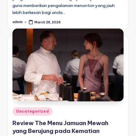
guna memberikan pengalaman menonton yang jauh
lebih berkesan bagi anda…
admin
March 28, 2026
Posted
by
Posted
Uncategorized
in
Review The Menu Jamuan Mewah
yang Berujung pada Kematian