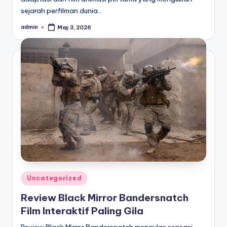
sejarah perfilman dunia…
admin
May 3, 2026
Posted
by
Posted
Uncategorized
in
Review Black Mirror Bandersnatch
Film Interaktif Paling Gila
Review Black Mirror Bandersnatch mengulas sensasi