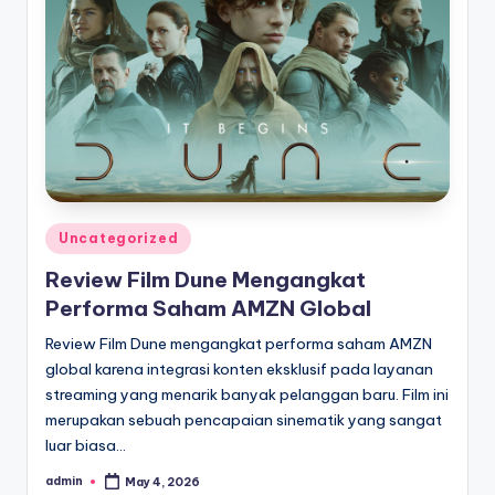
Posted
Uncategorized
in
Review Film Dune Mengangkat
Performa Saham AMZN Global
Review Film Dune mengangkat performa saham AMZN
global karena integrasi konten eksklusif pada layanan
streaming yang menarik banyak pelanggan baru. Film ini
merupakan sebuah pencapaian sinematik yang sangat
luar biasa…
admin
May 4, 2026
Posted