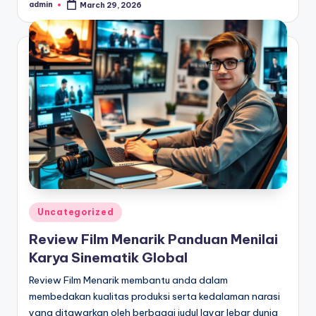
admin
March 29, 2026
Posted
by
Posted
Uncategorized
in
Review Film Menarik Panduan Menilai
Karya Sinematik Global
Review Film Menarik membantu anda dalam
membedakan kualitas produksi serta kedalaman narasi
yang ditawarkan oleh berbagai judul layar lebar dunia