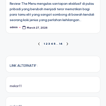
Review The Menu mengulas santapan eksklusif di pulau
pribadi yang berubah menjadi teror mematikan bagi
para tamu elit yang sangat sombong di bawah kendali
seorang koki jenius yang perlahan kehilangan…
admin
March 27, 2026
Posted
by
Posts
1
2
3
4
5
…
14
PREVIOUS
NEXT
PAGE
PAGE
pagination
LINK ALTERNATIF :
mekar11