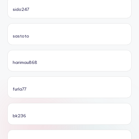
sido247
sastoto
harimau868
furla77
bk236