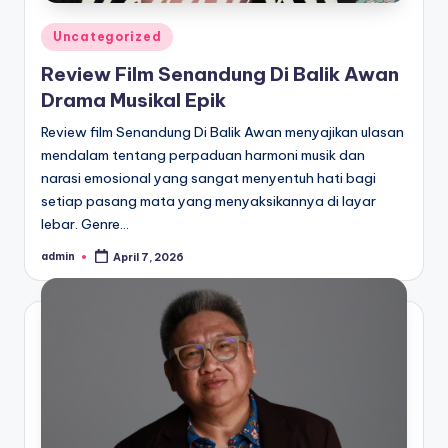
Posted
Uncategorized
in
Review Film Senandung Di Balik Awan
Drama Musikal Epik
Review film Senandung Di Balik Awan menyajikan ulasan
mendalam tentang perpaduan harmoni musik dan
narasi emosional yang sangat menyentuh hati bagi
setiap pasang mata yang menyaksikannya di layar
lebar. Genre…
admin
April 7, 2026
Posted
by