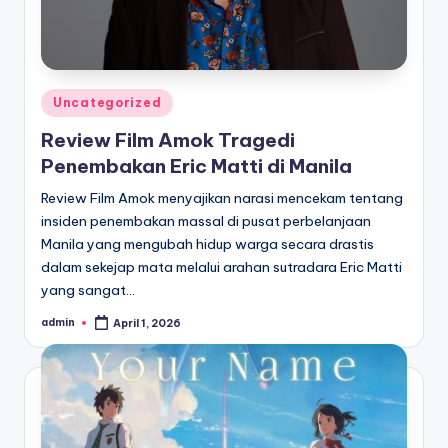
Posted
Uncategorized
in
Review Film Amok Tragedi
Penembakan Eric Matti di Manila
Review Film Amok menyajikan narasi mencekam tentang
insiden penembakan massal di pusat perbelanjaan
Manila yang mengubah hidup warga secara drastis
dalam sekejap mata melalui arahan sutradara Eric Matti
yang sangat…
admin
April 1, 2026
Posted
by