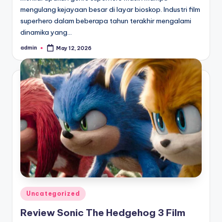
mengulang kejayaan besar di layar bioskop. Industri film
superhero dalam beberapa tahun terakhir mengalami
dinamika yang…
admin
May 12, 2026
Posted
by
Posted
Uncategorized
in
Review Sonic The Hedgehog 3 Film