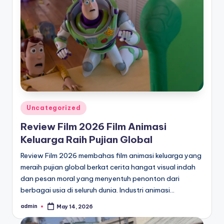
Posted
Uncategorized
in
Review Film 2026 Film Animasi
Keluarga Raih Pujian Global
Review Film 2026 membahas film animasi keluarga yang
meraih pujian global berkat cerita hangat visual indah
dan pesan moral yang menyentuh penonton dari
berbagai usia di seluruh dunia. Industri animasi…
admin
May 14, 2026
Posted
by