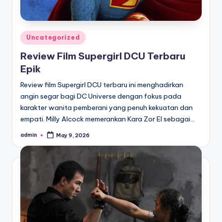
Posted
Uncategorized
in
Review Film Supergirl DCU Terbaru
Epik
Review film Supergirl DCU terbaru ini menghadirkan
angin segar bagi DC Universe dengan fokus pada
karakter wanita pemberani yang penuh kekuatan dan
empati. Milly Alcock memerankan Kara Zor El sebagai…
admin
May 9, 2026
Posted
by