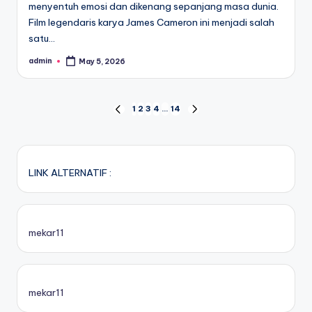
menyentuh emosi dan dikenang sepanjang masa dunia.
Film legendaris karya James Cameron ini menjadi salah
satu…
admin
May 5, 2026
Posted
by
Posts
1
2
3
4
…
14
PREVIOUS
NEXT
PAGE
PAGE
pagination
LINK ALTERNATIF :
mekar11
mekar11