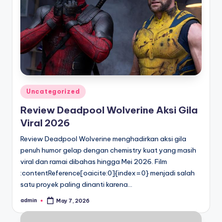
Posted
Uncategorized
in
Review Deadpool Wolverine Aksi Gila
Viral 2026
Review Deadpool Wolverine menghadirkan aksi gila
penuh humor gelap dengan chemistry kuat yang masih
viral dan ramai dibahas hingga Mei 2026. Film
:contentReference[oaicite:0]{index=0} menjadi salah
satu proyek paling dinanti karena…
admin
May 7, 2026
Posted
by