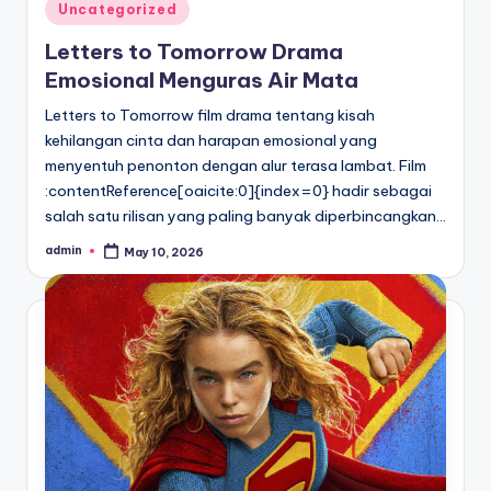
Posted
Uncategorized
in
Letters to Tomorrow Drama
Emosional Menguras Air Mata
Letters to Tomorrow film drama tentang kisah
kehilangan cinta dan harapan emosional yang
menyentuh penonton dengan alur terasa lambat. Film
:contentReference[oaicite:0]{index=0} hadir sebagai
salah satu rilisan yang paling banyak diperbincangkan…
admin
May 10, 2026
Posted
by