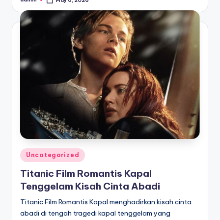
May 6, 2026
Posted
by
Posted
Uncategorized
in
Titanic Film Romantis Kapal
Tenggelam Kisah Cinta Abadi
Titanic Film Romantis Kapal menghadirkan kisah cinta
abadi di tengah tragedi kapal tenggelam yang