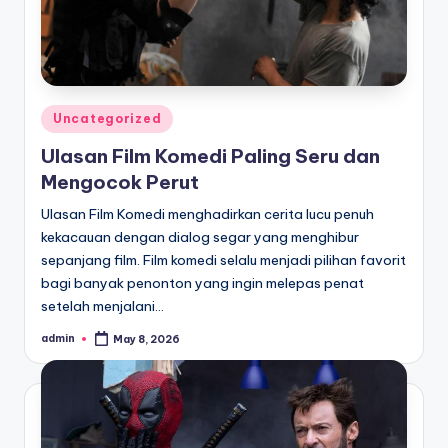
Posted
Uncategorized
in
Ulasan Film Komedi Paling Seru dan
Mengocok Perut
Ulasan Film Komedi menghadirkan cerita lucu penuh
kekacauan dengan dialog segar yang menghibur
sepanjang film. Film komedi selalu menjadi pilihan favorit
bagi banyak penonton yang ingin melepas penat
setelah menjalani…
admin
May 8, 2026
Posted
by