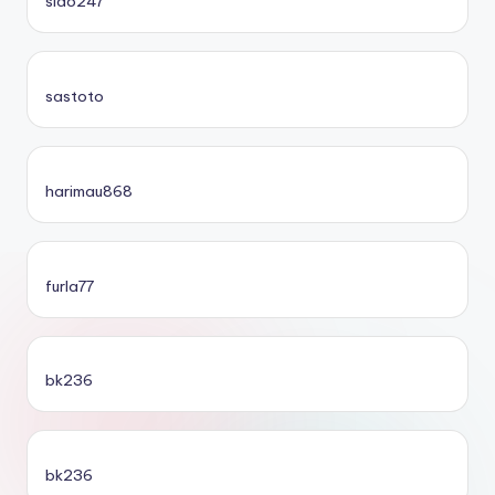
sido247
sastoto
harimau868
furla77
bk236
bk236