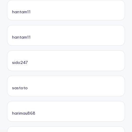
hantam11
hantam11
sido247
sastoto
harimau868