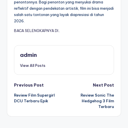
penontonnya. Bagi penonton yang menyukai drama
reflektif dengan pendekatan artistik, film ini bisa menjadi
salah satu tontonan yang layak diapresiasi di tahun
2026.
BACA SELENGKAPNYA DI..
admin
View All Posts
Post
Previous Post
Next Post
Review Film Supergirl
Review Sonic The
navigation
DCU Terbaru Epik
Hedgehog 3 Film
Terbaru