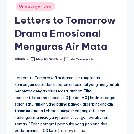
Posted
Uncategorized
in
Letters to Tomorrow
Drama Emosional
Menguras Air Mata
admin
May 10, 2026
No Comments
Posted
by
Letters to Tomorrow film drama tentang kisah
kehilangan cinta dan harapan emosional yang menyentuh
penonton dengan alur terasa lambat. Film
:contentReference[oaicite:0]{index=0} hadir sebagai
salah satu rilisan yang paling banyak diperbincangkan
tahun ini karena keberaniannya mengangkat tema
hubungan manusia yang rapuh di tengah perubahan
zaman. [Teks paragraf pembuka yang panjang dan
padat minimal 150 kata].
review anime