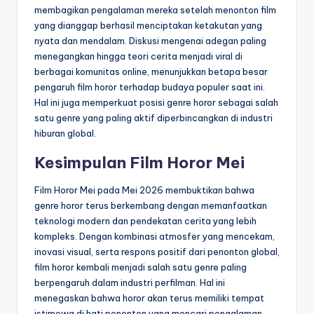
membagikan pengalaman mereka setelah menonton film
yang dianggap berhasil menciptakan ketakutan yang
nyata dan mendalam. Diskusi mengenai adegan paling
menegangkan hingga teori cerita menjadi viral di
berbagai komunitas online, menunjukkan betapa besar
pengaruh film horor terhadap budaya populer saat ini.
Hal ini juga memperkuat posisi genre horor sebagai salah
satu genre yang paling aktif diperbincangkan di industri
hiburan global.
Kesimpulan Film Horor Mei
Film Horor Mei pada Mei 2026 membuktikan bahwa
genre horor terus berkembang dengan memanfaatkan
teknologi modern dan pendekatan cerita yang lebih
kompleks. Dengan kombinasi atmosfer yang mencekam,
inovasi visual, serta respons positif dari penonton global,
film horor kembali menjadi salah satu genre paling
berpengaruh dalam industri perfilman. Hal ini
menegaskan bahwa horor akan terus memiliki tempat
istimewa di hati penonton yang mencari pengalaman