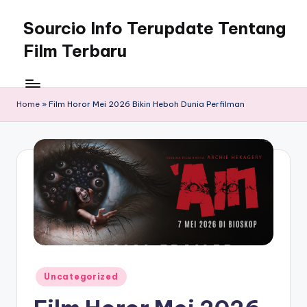
Sourcio Info Terupdate Tentang
Skip
to
Film Terbaru
content
Home
»
Film Horor Mei 2026 Bikin Heboh Dunia Perfilman
Posted
Uncategorized
in