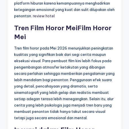
platform hiburan karena kemampuannya menghadirkan
ketegangan emosional yang kuat dan sulit dilupakan oleh
penonton.
review hotel
Tren Film Horor MeiFilm Horor
Mei
Tren film horor pada Mei 2026 menunjukkan peningkatan
kualitas yang signifikan baik dari segi cerita maupun
eksekusi visual. Para pembuat film kini lebih fokus pada
pengembangan atmosfer ketakutan yang dibangun
secara perlahan sehingga memberikan pengalaman yang
lebih mendalam bagi penonton. Penggunaan efek suara
yang detail, pencahayaan yang dramatis, serta
sinematografi yang lebih gelap dan realistis membuat
setiap adegan terasa lebih menegangkan. Selain itu, alur
cerita yang lebih psikologis juga menjadi tren baru yang
membuat penonton tidak hanya takut secara visual
tetapi juga secara emosional dan mental.