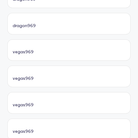
dragon969
vegas969
vegas969
vegas969
vegas969