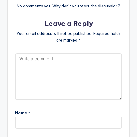
No comments yet. Why don’t you start the discussion?
Leave a Reply
Your email address will not be published.
Required fields
are marked
*
Name
*