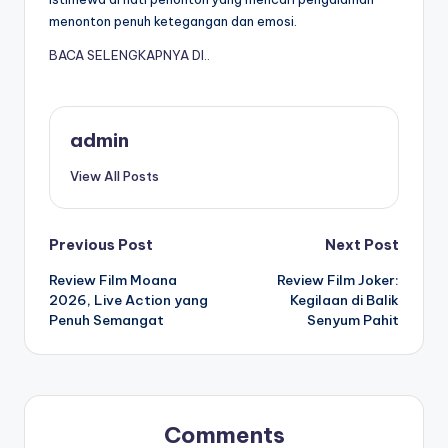
menonton penuh ketegangan dan emosi.
BACA SELENGKAPNYA DI..
admin
View All Posts
Post
Previous Post
Next Post
Review Film Moana
Review Film Joker:
navigation
2026, Live Action yang
Kegilaan di Balik
Penuh Semangat
Senyum Pahit
Comments