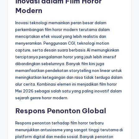
Inovasi dalam Film Horor
Modern
Inovasi teknologi memainkan peran besar dalam
perkembangan film horor modern terutama dalam
menciptakan efek visual yang lebih realistis dan
menyeramkan. Penggunaan CGI, teknologi motion
capture, serta desain suara berbasis AI memungkinkan
terciptanya pengalaman horor yang jauh lebih imersif
dibandingkan sebelumnya. Banyak film kini juga
memanfaatkan pendekatan storytelling non linear untuk
meningkatkan ketegangan dan rasa tidak terduga dalam
alur cerita. Kombinasi elemen ini menjadikan film horor
Mei 2026 sebagai salah satu yang paling inovatif dalam
sejarah genre horor modern.
Respons Penonton Global
Respons penonton terhadap film horor terbaru
menunjukkan antusiasme yang sangat tinggi terutama di
platform digital dan media sosial. Banyak penonton