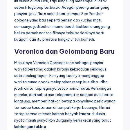
ini bukan cuma lucu, tapi langsung menempel di otak
seperti lagu pop terburuk. Adegan perang antar geng
penyiar, jazz flute solo di bar, sampai Sex Panther
cologne yang bau seperti bensin dan kucing mati,
semuanya jadi bahan meme abadi. Bahkan orang yang
belum pernah nonton filmnya tahu setidaknya satu
kutipan, dan itu prestasi langka untuk komedi.
Veronica dan Gelombang Baru
Masuknya Veronica Corningstone sebagai penyiar
wanita pertama adalah katalis kekacauan sekaligus
satire paling tajam. Ron yang tadinya menganggap
wanita cuma cocok melaporkan resep kue tiba-tiba
jatuh cinta, tapi egonya tetap nomor satu. Persaingan
mereka, dari sabotase teleprompter sampai duel berita
langsung, memperlihatkan betapa konyolnya perlawanan
terhadap kesetaraan di tempat kerja. Lucunya, film ini
tetap terasa relevan karena banyak kantor di dunia
nyata masih punya Ron Burgundy versi kecil yang takut
kehilangan takhta.