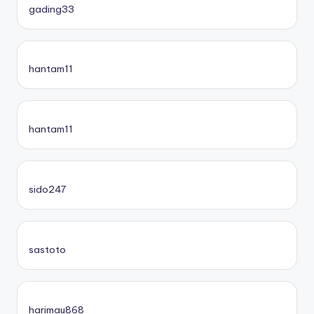
gading33
hantam11
hantam11
sido247
sastoto
harimau868