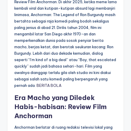
Review Film Anchorman. Di akhir 2025, ketika meme lama
kembali viral dan kutipan-kutipan absurd lagi membanjiri
linimasa, Anchorman: The Legend of Ron Burgundy masih
bertahta sebagai raja komedi paling bodoh sekaligus
paling jenius di abad 21. Dirilis tahun 2004, film ini
mengambil latar San Diego akhir 1970-an dan
memperkenalkan dunia pada sosok penyiar berita
macho, berjas ketat, dan berotak seukuran kacang: Ron
Burgundy. Lebih dari dua dekade kemudian, dialog
seperti “I’m kind of a big deal” atau “Boy, that escalated
quickly” sudah jadi bahasa sehari-hari. Film yang
awalnya dianggap terlalu gila oleh studio ini kini diakui
sebagai salah satu komedi paling berpengaruh yang
pernah ada.
BERITA BOLA
Era Macho yang Diledek
Habis-habisan: Review Film
Anchorman
Anchorman berlatar di ruang redaksi televisi lokal yang