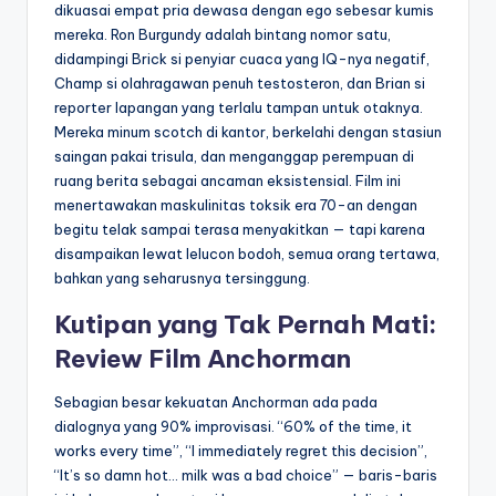
dikuasai empat pria dewasa dengan ego sebesar kumis
mereka. Ron Burgundy adalah bintang nomor satu,
didampingi Brick si penyiar cuaca yang IQ-nya negatif,
Champ si olahragawan penuh testosteron, dan Brian si
reporter lapangan yang terlalu tampan untuk otaknya.
Mereka minum scotch di kantor, berkelahi dengan stasiun
saingan pakai trisula, dan menganggap perempuan di
ruang berita sebagai ancaman eksistensial. Film ini
menertawakan maskulinitas toksik era 70-an dengan
begitu telak sampai terasa menyakitkan — tapi karena
disampaikan lewat lelucon bodoh, semua orang tertawa,
bahkan yang seharusnya tersinggung.
Kutipan yang Tak Pernah Mati:
Review Film Anchorman
Sebagian besar kekuatan Anchorman ada pada
dialognya yang 90% improvisasi. “60% of the time, it
works every time”, “I immediately regret this decision”,
“It’s so damn hot… milk was a bad choice” — baris-baris