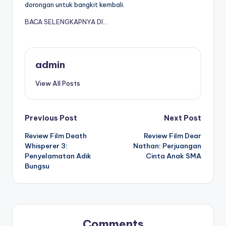
dorongan untuk bangkit kembali.
BACA SELENGKAPNYA DI…
admin
View All Posts
Post
Previous Post
Next Post
Review Film Death
Review Film Dear
navigation
Whisperer 3:
Nathan: Perjuangan
Penyelamatan Adik
Cinta Anak SMA
Bungsu
Comments