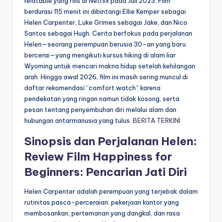
relatable yang rilis di Netflix pada Juli 2023. Film
berdurasi 115 menit ini dibintangi Ellie Kemper sebagai
Helen Carpenter, Luke Grimes sebagai Jake, dan Nico
Santos sebagai Hugh. Cerita berfokus pada perjalanan
Helen—seorang perempuan berusia 30-an yang baru
bercerai—yang mengikuti kursus hiking di alam liar
Wyoming untuk mencari makna hidup setelah kehilangan
arah. Hingga awal 2026, film ini masih sering muncul di
daftar rekomendasi “comfort watch” karena
pendekatan yang ringan namun tidak kosong, serta
pesan tentang penyembuhan diri melalui alam dan
hubungan antarmanusia yang tulus.
BERITA TERKINI
Sinopsis dan Perjalanan Helen:
Review Film Happiness for
Beginners: Pencarian Jati Diri
Helen Carpenter adalah perempuan yang terjebak dalam
rutinitas pasca-perceraian: pekerjaan kantor yang
membosankan, pertemanan yang dangkal, dan rasa