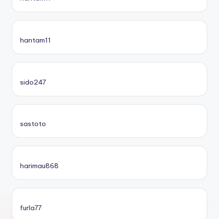
hantam11
sido247
sastoto
harimau868
furla77