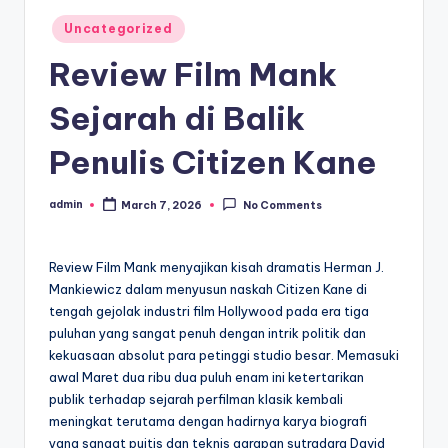
Posted
Uncategorized
in
Review Film Mank
Sejarah di Balik
Penulis Citizen Kane
admin
March 7, 2026
No Comments
Posted
by
Review Film Mank menyajikan kisah dramatis Herman J.
Mankiewicz dalam menyusun naskah Citizen Kane di
tengah gejolak industri film Hollywood pada era tiga
puluhan yang sangat penuh dengan intrik politik dan
kekuasaan absolut para petinggi studio besar. Memasuki
awal Maret dua ribu dua puluh enam ini ketertarikan
publik terhadap sejarah perfilman klasik kembali
meningkat terutama dengan hadirnya karya biografi
yang sangat puitis dan teknis garapan sutradara David