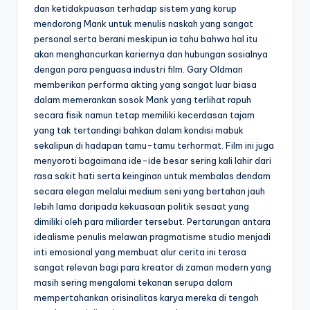
dan ketidakpuasan terhadap sistem yang korup
mendorong Mank untuk menulis naskah yang sangat
personal serta berani meskipun ia tahu bahwa hal itu
akan menghancurkan kariernya dan hubungan sosialnya
dengan para penguasa industri film. Gary Oldman
memberikan performa akting yang sangat luar biasa
dalam memerankan sosok Mank yang terlihat rapuh
secara fisik namun tetap memiliki kecerdasan tajam
yang tak tertandingi bahkan dalam kondisi mabuk
sekalipun di hadapan tamu-tamu terhormat. Film ini juga
menyoroti bagaimana ide-ide besar sering kali lahir dari
rasa sakit hati serta keinginan untuk membalas dendam
secara elegan melalui medium seni yang bertahan jauh
lebih lama daripada kekuasaan politik sesaat yang
dimiliki oleh para miliarder tersebut. Pertarungan antara
idealisme penulis melawan pragmatisme studio menjadi
inti emosional yang membuat alur cerita ini terasa
sangat relevan bagi para kreator di zaman modern yang
masih sering mengalami tekanan serupa dalam
mempertahankan orisinalitas karya mereka di tengah