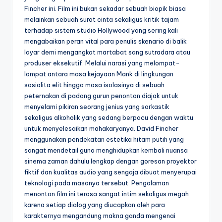
Fincher ini. Film ini bukan sekadar sebuah biopik biasa
melainkan sebuah surat cinta sekaligus kritik tajam
terhadap sistem studio Hollywood yang sering kali
mengabaikan peran vital para penulis skenario di balik
layar demi mengangkat martabat sang sutradara atau
produser eksekutif. Melalui narasi yang melompat-
lompat antara masa kejayaan Mank di lingkungan
sosialita elit hingga masa isolasinya di sebuah
peternakan di padang gurun penonton diajak untuk
menyelami pikiran seorang jenius yang sarkastik
sekaligus alkoholik yang sedang berpacu dengan waktu
untuk menyelesaikan mahakaryanya. David Fincher
menggunakan pendekatan estetika hitam putih yang
sangat mendetail guna menghidupkan kembali nuansa
sinema zaman dahulu lengkap dengan goresan proyektor
fiktif dan kualitas audio yang sengaja dibuat menyerupai
teknologi pada masanya tersebut. Pengalaman
menonton film ini terasa sangat intim sekaligus megah
karena setiap dialog yang diucapkan oleh para
karakternya mengandung makna ganda mengenai