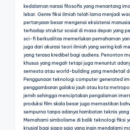
kedalaman narasi filosofis yang menantang ima
lebar. Genre fiksi ilmiah telah lama menjadi w
pertanyaan besar mengenai eksistensi manus
terhadap struktur sosial di masa depan yang p
sci-fi berkualitas memerlukan pemahaman yang l
juga dari akurasi teori ilmiah yang sering kal
yang terasa kredibel bagi audiens. Penonton m
khusus yang megah tetapi juga menuntut adany
semesta atau world-building yang mendetail da
Penggunaan teknologi computer generated im
penggambaran galaksi jauh atau kota metropolit
jernih sehingga menciptakan pengalaman imers
produksi film skala besar juga memastikan bah
sempurna tanpa adanya hambatan teknis yang 
Memahami simbolisme di balik teknologi fiksi
krusial bagi siapa saja yang ingin mendalami 