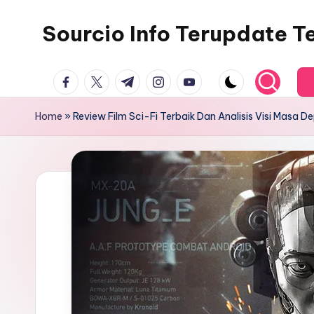
Sourcio Info Terupdate T
Skip
to
content
facebook.com
twitter.com
t.me
instagram.com
youtube.com
Home
»
Review Film Sci-Fi Terbaik Dan Analisis Visi Masa D