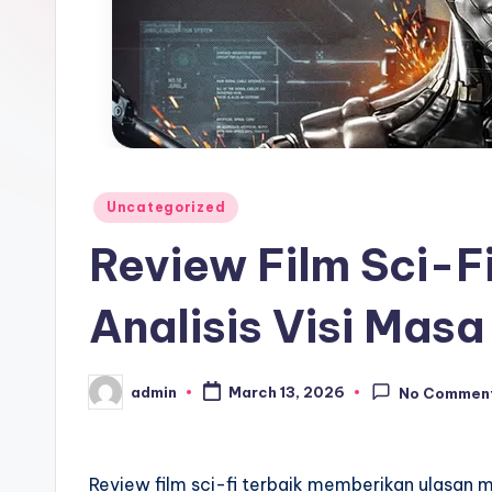
Posted
Uncategorized
in
Review Film Sci-F
Analisis Visi Mas
admin
March 13, 2026
No Commen
Posted
by
Review film sci-fi terbaik memberikan ulasan