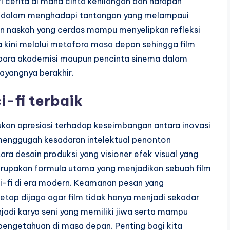
ri cerita di mana cinta kehilangan dan harapan
is dalam menghadapi tantangan yang melampaui
an naskah yang cerdas mampu menyelipkan refleksi
 kini melalui metafora masa depan sehingga film
h para akademisi maupun pencinta sinema dalam
ayangnya berakhir.
i-fi terbaik
rlukan apresiasi terhadap keseimbangan antara inovasi
menggugah kesadaran intelektual penonton
a desain produksi yang visioner efek visual yang
 merupakan formula utama yang menjadikan sebuah film
i-fi di era modern. Keamanan pesan yang
 tetap dijaga agar film tidak hanya menjadi sekadar
jadi karya seni yang memiliki jiwa serta mampu
pengetahuan di masa depan. Penting bagi kita