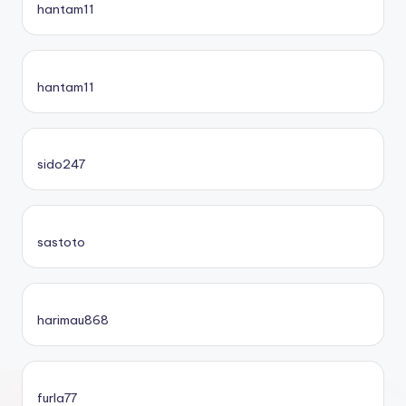
hantam11
hantam11
sido247
sastoto
harimau868
furla77