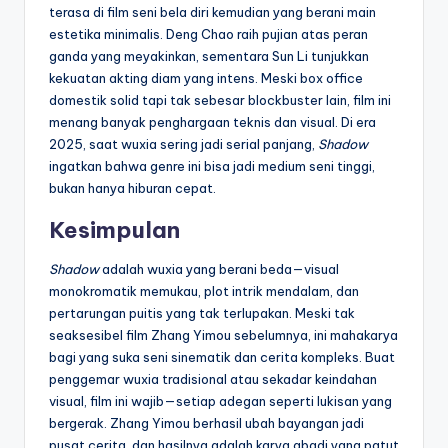
terasa di film seni bela diri kemudian yang berani main
estetika minimalis. Deng Chao raih pujian atas peran
ganda yang meyakinkan, sementara Sun Li tunjukkan
kekuatan akting diam yang intens. Meski box office
domestik solid tapi tak sebesar blockbuster lain, film ini
menang banyak penghargaan teknis dan visual. Di era
2025, saat wuxia sering jadi serial panjang,
Shadow
ingatkan bahwa genre ini bisa jadi medium seni tinggi,
bukan hanya hiburan cepat.
Kesimpulan
Shadow
adalah wuxia yang berani beda—visual
monokromatik memukau, plot intrik mendalam, dan
pertarungan puitis yang tak terlupakan. Meski tak
seaksesibel film Zhang Yimou sebelumnya, ini mahakarya
bagi yang suka seni sinematik dan cerita kompleks. Buat
penggemar wuxia tradisional atau sekadar keindahan
visual, film ini wajib—setiap adegan seperti lukisan yang
bergerak. Zhang Yimou berhasil ubah bayangan jadi
pusat cerita, dan hasilnya adalah karya abadi yang patut