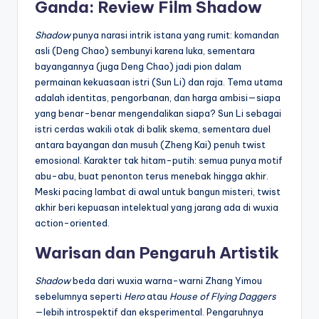
Ganda: Review Film Shadow
Shadow
punya narasi intrik istana yang rumit: komandan
asli (Deng Chao) sembunyi karena luka, sementara
bayangannya (juga Deng Chao) jadi pion dalam
permainan kekuasaan istri (Sun Li) dan raja. Tema utama
adalah identitas, pengorbanan, dan harga ambisi—siapa
yang benar-benar mengendalikan siapa? Sun Li sebagai
istri cerdas wakili otak di balik skema, sementara duel
antara bayangan dan musuh (Zheng Kai) penuh twist
emosional. Karakter tak hitam-putih: semua punya motif
abu-abu, buat penonton terus menebak hingga akhir.
Meski pacing lambat di awal untuk bangun misteri, twist
akhir beri kepuasan intelektual yang jarang ada di wuxia
action-oriented.
Warisan dan Pengaruh Artistik
Shadow
beda dari wuxia warna-warni Zhang Yimou
sebelumnya seperti
Hero
atau
House of Flying Daggers
—lebih introspektif dan eksperimental. Pengaruhnya