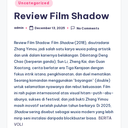
Posted
Uncategorized
in
Review Film Shadow
admin
December 13, 2025
No Comments
Posted
by
Review Film Shadow. Film
Shadow
(2018), disutradarai
Zhang Yimou, jadi salah satu karya wuxia paling artistik
dan unik dalam kariernya belakangan. Dibintangi Deng
Chao (berperan ganda), Sun Li, Zheng Kai, dan Guan
Xiaotong, cerita berlatar era Tiga Kerajaan dengan
fokus intrik istana, pengkhianatan, dan duel mematikan.
Seorang komandan menggunakan “bayangan” (double)
untuk selamatkan nyawanya dan rebut kekuasaan. Film
ini raih pujian internasional atas visual hitam-putih-abu-
abunya, sukses di festival, dan jadi bukti Zhang Yimou
masih inovatif setelah puluhan tahun berkarya. Di 2025,
Shadow
sering disebut sebagai wuxia modern yang lebih
mirip seni instalasi daripada blockbuster biasa.
BERITA
VOLI