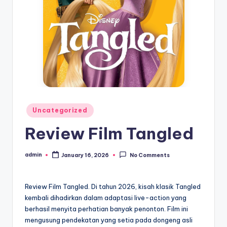
Posted
Uncategorized
in
Review Film Tangled
admin
January 16, 2026
No Comments
Posted
by
Review Film Tangled. Di tahun 2026, kisah klasik Tangled
kembali dihadirkan dalam adaptasi live-action yang
berhasil menyita perhatian banyak penonton. Film ini
mengusung pendekatan yang setia pada dongeng asli