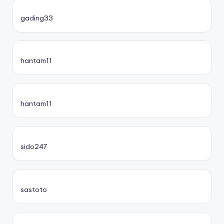
gading33
hantam11
hantam11
sido247
sastoto