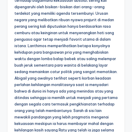
terhadap bagaimana kekuasaan absolut sering kali
dipengaruhi oleh bisikan-bisikan dari orang-orang
terdekat yang memiliki agenda tersembunyi. Urusan
negara yang melibatkan ribuan nyawa prajurit di medan
perang sering kali diputuskan hanya berdasarkan rasa
cemburu atau keinginan untuk menyenangkan hati sang
penguasa agar tetap menjadi favorit utama di dalam
istana. Lanthimos memperlihatkan betapa konyolnya
kehidupan para bangsawan pria yang menghabiskan
waktu dengan lomba balap bebek atau saling melempar
buah jeruk sementara para wanita di belakang layar
sedang memainkan catur politik yang sangat mematikan.
Abigail yang awalnya terlihat seperti korban keadaan
perlahan kehilangan moralitasnya saat ia menyadari
bahwa di dunia ini hanya ada yang menindas atau yang
ditindas sehingga ia memilih untuk menjadi yang pertama
dengan segala cara termasuk pengkhianatan terhadap
orang yang telah membantunya. Sarah di sisi lain
mewakili pandangan yang lebih pragmatis mengenai
kekuasaan meskipun ia harus membayar mahal dengan
kehilangan kasih sayang Ratu yang telah ia jaga selama