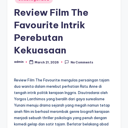
in
Review Film The
Favourite Intrik
Perebutan
Kekuasaan
admin
March 21, 2026
No Comments
Posted
by
Review Film The Favourite mengulas persaingan tajam
dua wanita dalam merebut perhatian Ratu Anne di
tengah intrik politik kerajaan Inggris. Disutradarai oleh
Yorgos Lanthimos yang beralih dari gaya surealisme
Yunani menuju drama sejarah yang megah namun tetap
aneh film ini berhasil merombak genre biografi kerajaan
menjadi sebuah thriller psikologis yang penuh dengan
komedi gelap dan satir tajam. Berlatar belakang abad