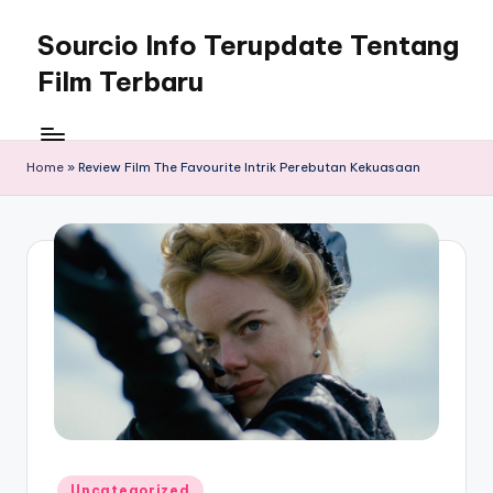
Sourcio Info Terupdate Tentang
Skip
to
Film Terbaru
content
Home
»
Review Film The Favourite Intrik Perebutan Kekuasaan
Posted
Uncategorized