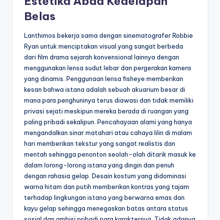
Estetika Abad Kedelapan
Belas
Lanthimos bekerja sama dengan sinematografer Robbie
Ryan untuk menciptakan visual yang sangat berbeda
dari film drama sejarah konvensional lainnya dengan
menggunakan lensa sudut lebar dan pergerakan kamera
yang dinamis. Penggunaan lensa fisheye memberikan
kesan bahwa istana adalah sebuah akuarium besar di
mana para penghuninya terus diawasi dan tidak memiliki
privasi sejati meskipun mereka berada di ruangan yang
paling pribadi sekalipun. Pencahayaan alami yang hanya
mengandalkan sinar matahari atau cahaya lilin di malam
hari memberikan tekstur yang sangat realistis dan
mentah sehingga penonton seolah-olah ditarik masuk ke
dalam lorong-lorong istana yang dingin dan penuh
dengan rahasia gelap. Desain kostum yang didominasi
warna hitam dan putih memberikan kontras yang tajam
terhadap lingkungan istana yang berwarna emas dan
kayu gelap sehingga menegaskan batas antara status
sosial dan ambisi pribadi para karakternya. Tidak adanya