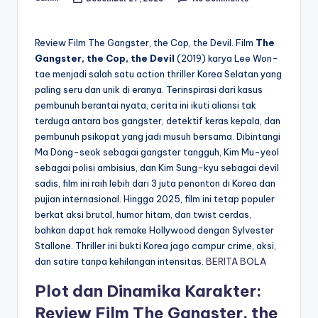
Posted
by
Review Film The Gangster, the Cop, the Devil. Film
The
Gangster, the Cop, the Devil
(2019) karya Lee Won-
tae menjadi salah satu action thriller Korea Selatan yang
paling seru dan unik di eranya. Terinspirasi dari kasus
pembunuh berantai nyata, cerita ini ikuti aliansi tak
terduga antara bos gangster, detektif keras kepala, dan
pembunuh psikopat yang jadi musuh bersama. Dibintangi
Ma Dong-seok sebagai gangster tangguh, Kim Mu-yeol
sebagai polisi ambisius, dan Kim Sung-kyu sebagai devil
sadis, film ini raih lebih dari 3 juta penonton di Korea dan
pujian internasional. Hingga 2025, film ini tetap populer
berkat aksi brutal, humor hitam, dan twist cerdas,
bahkan dapat hak remake Hollywood dengan Sylvester
Stallone. Thriller ini bukti Korea jago campur crime, aksi,
dan satire tanpa kehilangan intensitas.
BERITA BOLA
Plot dan Dinamika Karakter:
Review Film The Gangster, the