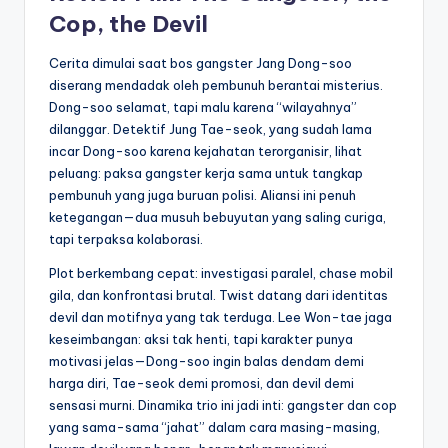
Cop, the Devil
Cerita dimulai saat bos gangster Jang Dong-soo
diserang mendadak oleh pembunuh berantai misterius.
Dong-soo selamat, tapi malu karena “wilayahnya”
dilanggar. Detektif Jung Tae-seok, yang sudah lama
incar Dong-soo karena kejahatan terorganisir, lihat
peluang: paksa gangster kerja sama untuk tangkap
pembunuh yang juga buruan polisi. Aliansi ini penuh
ketegangan—dua musuh bebuyutan yang saling curiga,
tapi terpaksa kolaborasi.
Plot berkembang cepat: investigasi paralel, chase mobil
gila, dan konfrontasi brutal. Twist datang dari identitas
devil dan motifnya yang tak terduga. Lee Won-tae jaga
keseimbangan: aksi tak henti, tapi karakter punya
motivasi jelas—Dong-soo ingin balas dendam demi
harga diri, Tae-seok demi promosi, dan devil demi
sensasi murni. Dinamika trio ini jadi inti: gangster dan cop
yang sama-sama “jahat” dalam cara masing-masing,