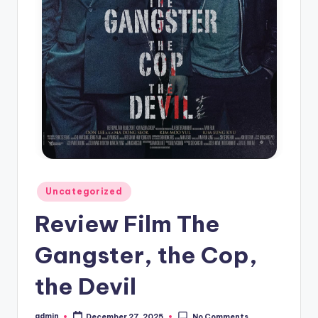
Posted
Uncategorized
in
Review Film The
Gangster, the Cop,
the Devil
admin
December 27, 2025
No Comments