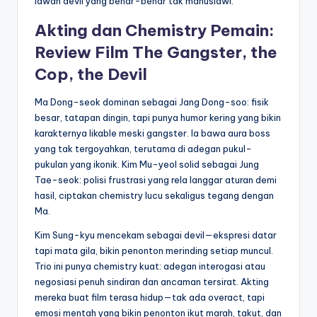
lawan devil yang benar-benar tak manusiawi.
Akting dan Chemistry Pemain:
Review Film The Gangster, the
Cop, the Devil
Ma Dong-seok dominan sebagai Jang Dong-soo: fisik
besar, tatapan dingin, tapi punya humor kering yang bikin
karakternya likable meski gangster. Ia bawa aura boss
yang tak tergoyahkan, terutama di adegan pukul-
pukulan yang ikonik. Kim Mu-yeol solid sebagai Jung
Tae-seok: polisi frustrasi yang rela langgar aturan demi
hasil, ciptakan chemistry lucu sekaligus tegang dengan
Ma.
Kim Sung-kyu mencekam sebagai devil—ekspresi datar
tapi mata gila, bikin penonton merinding setiap muncul.
Trio ini punya chemistry kuat: adegan interogasi atau
negosiasi penuh sindiran dan ancaman tersirat. Akting
mereka buat film terasa hidup—tak ada overact, tapi
emosi mentah yang bikin penonton ikut marah, takut, dan