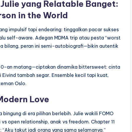
Julie yang Relatable Banget:
son in the World
ang impulsif tapi endearing: tinggalkan pacar sukses
selalu self-aware. Adegan MDMA trip atau pesta “worst
a bilang, peran ini semi-autobiografi—bikin autentik
40-an matang—ciptakan dinamika bittersweet: cinta
 Eivind tambah segar. Ensemble kecil tapi kuat,
 teman Oslo.
Modern Love
 bingung di era pilihan berlebih. Julie wakili FOMO
vs open relationship, anak vs freedom. Chapter 11
i: “Aku takut jadi orang yang sama selamanya.”