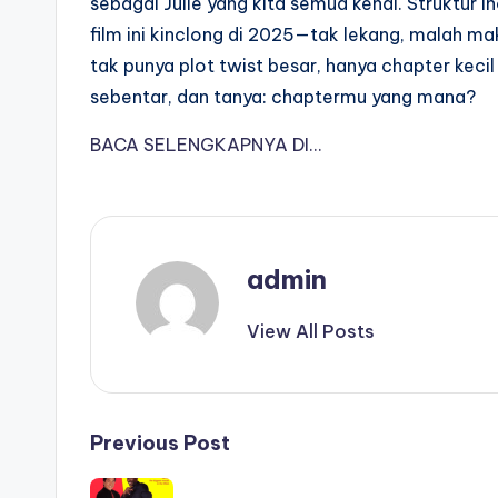
sebagai Julie yang kita semua kenal. Struktur 
film ini kinclong di 2025—tak lekang, malah mak
tak punya plot twist besar, hanya chapter kecil 
sebentar, dan tanya: chaptermu yang mana?
BACA SELENGKAPNYA DI…
admin
View All Posts
Post
Previous Post