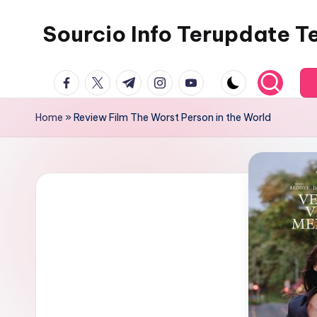
Sourcio Info Terupdate T
Skip
to
content
facebook.com
twitter.com
t.me
instagram.com
youtube.com
Home
»
Review Film The Worst Person in the World