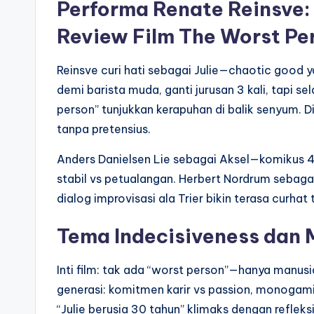
Performa Renate Reinsve: 
Review Film The Worst Per
Reinsve curi hati sebagai Julie—chaotic good y
demi barista muda, ganti jurusan 3 kali, tapi 
person” tunjukkan kerapuhan di balik senyum. Di
tanpa pretensius.
Anders Danielsen Lie sebagai Aksel—komikus 
stabil vs petualangan. Herbert Nordrum sebagai
dialog improvisasi ala Trier bikin terasa curhat
Tema Indecisiveness dan 
Inti film: tak ada “worst person”—hanya manusia
generasi: komitmen karir vs passion, monogami 
“Julie berusia 30 tahun” klimaks dengan refleks