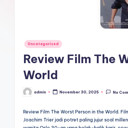
Posted
Uncategorized
in
Review Film The W
World
admin
November 30, 2025
No Co
Posted
by
Review Film The Worst Person in the World. Fi
Joachim Trier jadi potret paling jujur soal mill
wanita Oslo 30-an yang bolak-balik karir, cowo