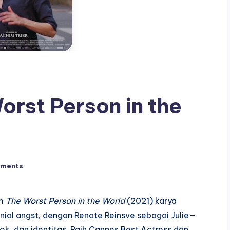
orst Person in the
mments
lm
The Worst Person in the World
(2021) karya
ennial angst, dengan Renate Reinsve sebagai Julie—
k, dan identitas. Raih Cannes Best Actress dan