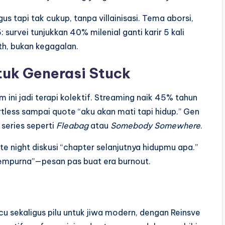
us tapi tak cukup, tanpa villainisasi. Tema aborsi,
survei tunjukkan 40% milenial ganti karir 5 kali
th, bukan kegagalan.
tuk Generasi Stuck
m ini jadi terapi kolektif. Streaming naik 45% tahun
rtless sampai quote “aku akan mati tapi hidup.” Gen
 series seperti
Fleabag
atau
Somebody Somewhere
.
te night diskusi “chapter selanjutnya hidupmu apa.”
k sempurna”—pesan pas buat era burnout.
cu sekaligus pilu untuk jiwa modern, dengan Reinsve