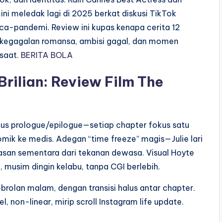
 ini meledak lagi di 2025 berkat diskusi TikTok
sca-pandemi. Review ini kupas kenapa cerita 12
ri: kegagalan romansa, ambisi gagal, dan momen
 saat.
BERITA BOLA
Brilian: Review Film The
, plus prologue/epilogue—setiap chapter fokus satu
 komik ke medis. Adegan “time freeze” magis—Julie lari
san sementara dari tekanan dewasa. Visual Hoyte
musim dingin kelabu, tanpa CGI berlebih.
obrolan malam, dengan transisi halus antar chapter.
el, non-linear, mirip scroll Instagram life update.